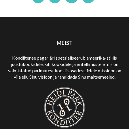
MEIST
Kondiiter.ee pagariäri spetsialiseerub ameerika-stiilis
juustukookidele, kihikookidele ja eritellimustele mis on
valmistatud parimatest koostisosadest. Meie missioon on
viia ellu Sinu visioon ja rahuldada Sinu maitsemeeled.