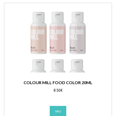
COLOUR MILL FOOD COLOR 20ML
8.50
€
This
VALI