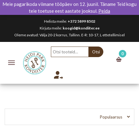
Meie pagarikoda viimane tööpäev on 12. juunil. Täname Teid kogu
teie toetuse eest aastate jooksul.
Peida
Helista meile:
+372 5899 8502
Kirjuta meile:
koogid@kondiiter.ee
Oleme avatud: Välja 20-2 korrus, Tallinn. E-R: 10-17, L ettetellimisel
Otsi:
Otsi
0