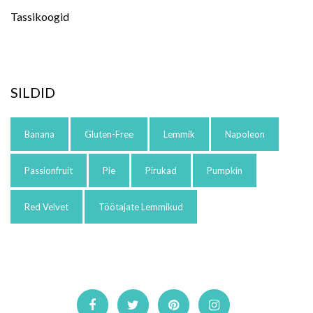
Tassikoogid
SILDID
Banana
Gluten-Free
Lemmik
Napoleon
Passionfruit
Pie
Pirukad
Pumpkin
Red Velvet
Töötajate Lemmikud