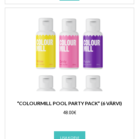
product
has
multiple
variants.
The
options
may
be
chosen
on
the
product
page
“COLOURMILL POOL PARTY PACK” (6 VÄRVI)
48.00
€
LISA KORVI